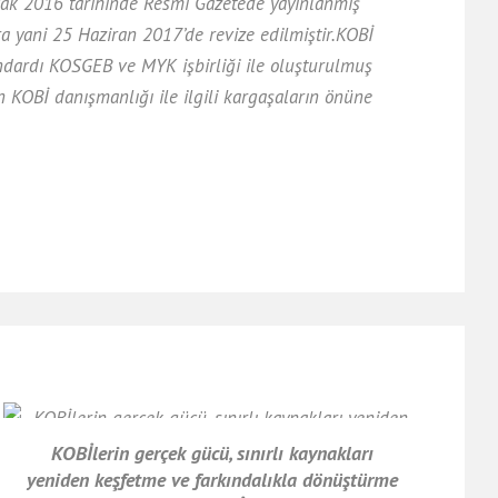
 Ocak 2016 tarihinde Resmi Gazetede yayınlanmış
 yani 25 Haziran 2017’de revize edilmiştir.KOBİ
ndardı KOSGEB ve MYK işbirliği ile oluşturulmuş
 KOBİ danışmanlığı ile ilgili kargaşaların önüne
.
KOBİlerin gerçek gücü, sınırlı kaynakları
yeniden keşfetme ve farkındalıkla dönüştürme