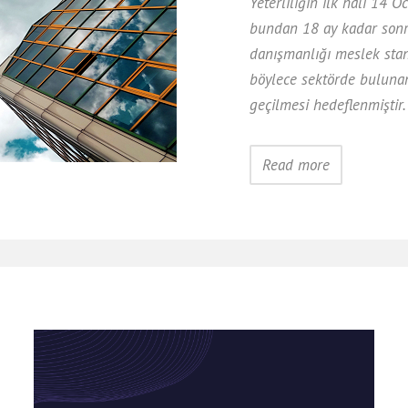
Yeterliliğin ilk hali 14
bundan 18 ay kadar sonra
danışmanlığı meslek sta
böylece sektörde bulunan
geçilmesi hedeflenmiştir
Read more