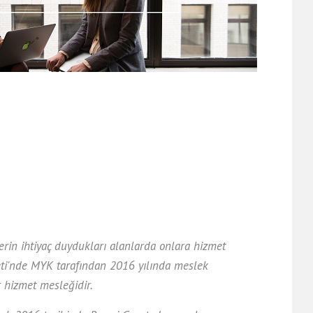
rin ihtiyaç duydukları alanlarda onlara hizmet
ti'nde MYK tarafından 2016 yılında meslek
r hizmet mesleğidir.